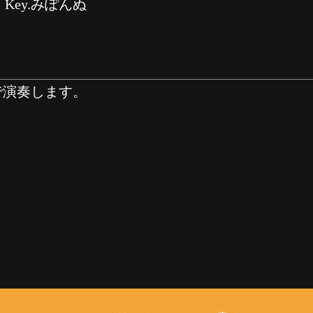
 Key.みぽんぬ
で演奏します。