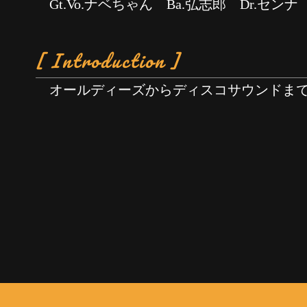
Gt.Vo.ナベちゃん Ba.弘志郎 Dr.センナ
[ Introduction ]
オールディーズからディスコサウンドま